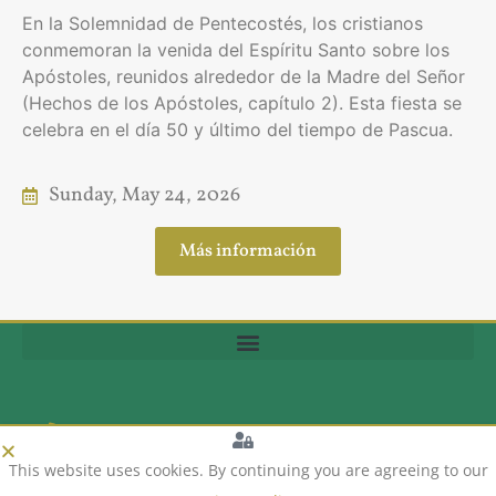
En la Solemnidad de Pentecostés, los cristianos
conmemoran la venida del Espíritu Santo sobre los
Apóstoles, reunidos alrededor de la Madre del Señor
(Hechos de los Apóstoles, capítulo 2). Esta fiesta se
celebra en el día 50 y último del tiempo de Pascua.
Sunday, May 24, 2026
Más información
(704) 370-6299
This website uses cookies. By continuing you are agreeing to our
1123 South Church Street, Charlotte, NC 28203