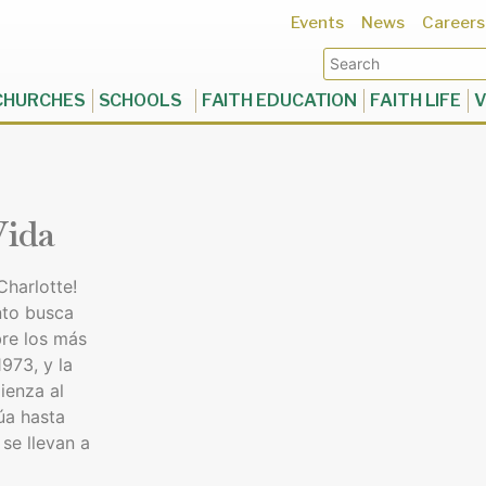
Events
News
Careers
CHURCHES
SCHOOLS
FAITH EDUCATION
FAITH LIFE
V
Vida
Charlotte!
nto busca
bre los más
973, y la
ienza al
úa hasta
se llevan a