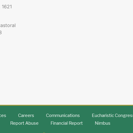
, 1621
astoral
3
ices
Careers
Communications
Eucharistic Congres
Report Abuse
Financial Report
Nimbus