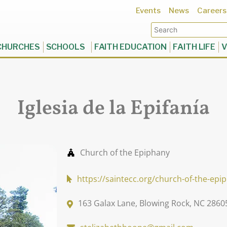
Events
News
Careers
CHURCHES
SCHOOLS
FAITH EDUCATION
FAITH LIFE
V
Iglesia de la Epifanía
Church of the Epiphany
https://saintecc.org/church-of-the-epi
163 Galax Lane, Blowing Rock, NC 2860